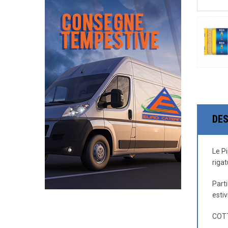
DES
Le Pi
riga
Part
estiv
COTT