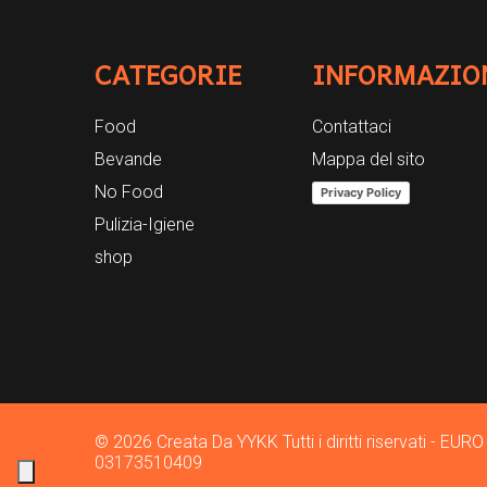
CATEGORIE
INFORMAZIO
Food
Contattaci
Bevande
Mappa del sito
No Food
Privacy Policy
Pulizia-Igiene
shop
© 2026 Creata Da
YYKK
Tutti i diritti riservati -
03173510409