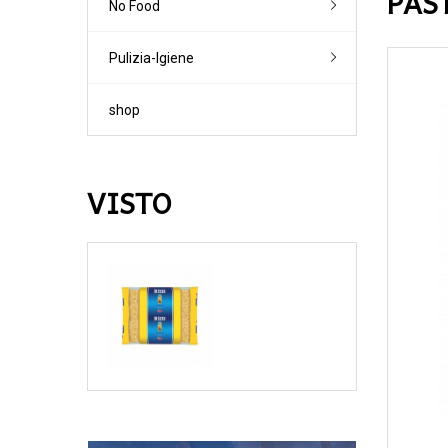
PAS
No Food
Lieviti
Vodka
Brodi
Farine '0' / '00'
Creme
Altre farine
Pulizia-Igiene
Dessert-Topp
Pane-Piadina
Altri preparati
shop
VISTO