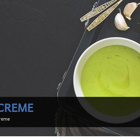
Latte
Prosciutti
Formaggi
Salami-Salsicce
Mozzarella
Pancette-Speck
ing
Yogurt
Altri salumi
Panna-Burro-Margarina
Specialità
CREME
reme