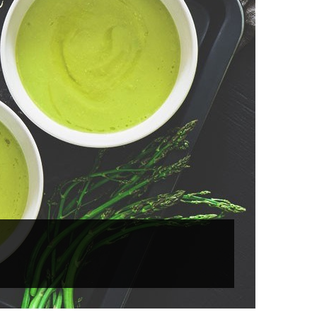
Biscotti-Cereali
Patate-Verdure-Frutta
Torte-Merende
Pastellati / Panati
Spalmabili
Pasta
Solubili
Pizza-Pane-Piadina
Bevande
Dessert-Croissant
Zucchero-Dolcificanti