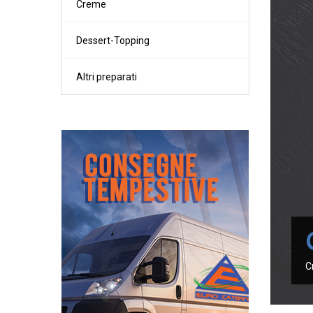
Creme
Lieviti
Vodka
Brodi
Farine '0' / '00'
Creme
Altre farine
Dessert-Topping
Dessert-Topp
Pane-Piadina
Altri preparati
Altri preparati
C