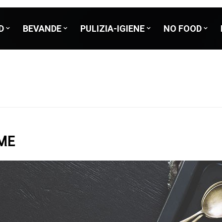
D
BEVANDE
PULIZIA-IGIENE
NO FOOD
ME
o
Cucina
Bibite in bottiglia
Bagno-Cucina
Uova sfuse
Igiene personale
Carne fresca
Dosatori
Pesc
Legumi
Bibite in lattina
Pavimenti-Superfici
Prodotti a base di uova
Accessori
Carne surgelata
Distributori
Pesc
iroppata
Sciroppi
Accessori per la pulizia
Pesce
cca
Polpe di frutta