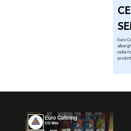
CE
SE
Euro Ca
albergh
nella f
prodott