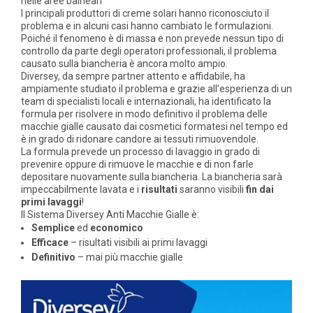
nelle aree balneari
I principali produttori di creme solari hanno riconosciuto il
problema e in alcuni casi hanno cambiato le formulazioni.
Poiché il fenomeno è di massa e non prevede nessun tipo di
controllo da parte degli operatori professionali, il problema
causato sulla biancheria è ancora molto ampio.
Diversey, da sempre partner attento e affidabile, ha
ampiamente studiato il problema e grazie all’esperienza di un
team di specialisti locali e internazionali, ha identificato la
formula per risolvere in modo definitivo il problema delle
macchie gialle causato dai cosmetici formatesi nel tempo ed
è in grado di ridonare candore ai tessuti rimuovendole.
La formula prevede un processo di lavaggio in grado di
prevenire oppure di rimuove le macchie e di non farle
depositare nuovamente sulla biancheria. La biancheria sarà
impeccabilmente lavata e i
risultati
saranno visibili
fin dai
primi lavaggi
!
Il Sistema Diversey Anti Macchie Gialle è:
Semplice
ed
economico
Efficace
– risultati visibili ai primi lavaggi
Definitivo
– mai più macchie gialle