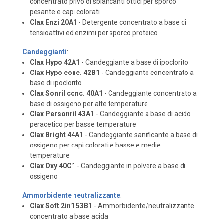
concentrato privo di sbiancanti ottici per sporco
pesante e capi colorati
Clax Enzi 20A1
- Detergente concentrato a base di
tensioattivi ed enzimi per sporco proteico
Candeggianti
:
Clax Hypo 42A1
- Candeggiante a base di ipoclorito
Clax Hypo conc. 42B1
- Candeggiante concentrato a
base di ipoclorito
Clax Sonril conc. 40A1
- Candeggiante concentrato a
base di ossigeno per alte temperature
Clax Personril 43A1
- Candeggiante a base di acido
peracetico per basse temperature
Clax Bright 44A1
- Candeggiante sanificante a base di
ossigeno per capi colorati e basse e medie
temperature
Clax Oxy 40C1
- Candeggiante in polvere a base di
ossigeno
Ammorbidente neutralizzante
:
Clax Soft 2in1 53B1
- Ammorbidente/neutralizzante
concentrato a base acida