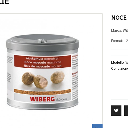
ZIE
Latte
Prosciutti
Formaggi
Salami-Salsicce
Mozzarella
Pancette-Speck
NOCE
ing
Yogurt
Altri salumi
Panna-Burro-Margarina
Specialità
Marca: Wi
Formato: 
Modello:
W
Condizion