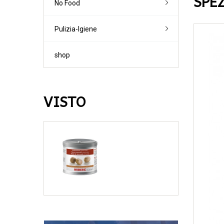
SPE
No Food
Lieviti
Vodka
Brodi
Farine '0' / '00'
Creme
Altre farine
Pulizia-Igiene
Dessert-Topp
Pane-Piadina
Altri preparati
shop
VISTO