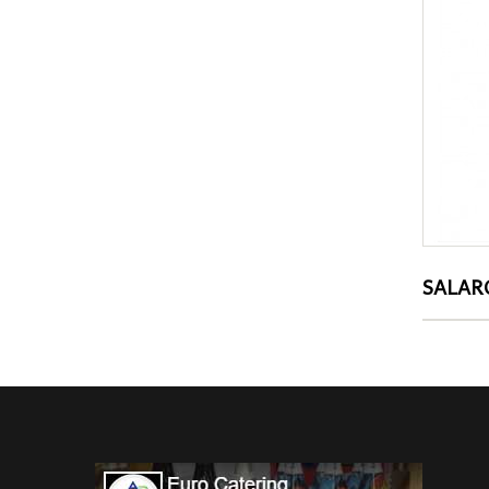
BACCHE GINEPRO 250gr CANNAMELA
MAGGIORANA LIOFILIZZATO 60gr WIBERG