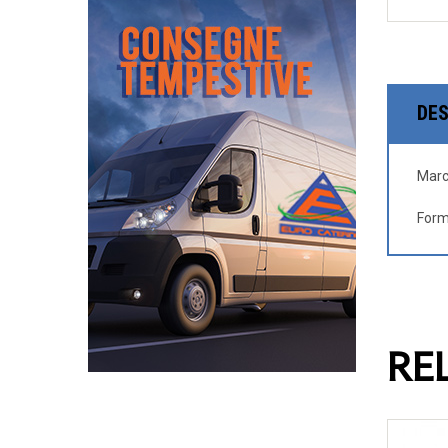
DES
Marc
Form
RE