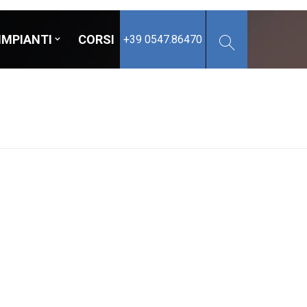
IMPIANTI
CORSI
+39 0547.86470
e conservato
e confezionato
 surgelato