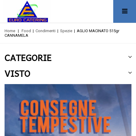
Home
|
Food
|
Condimenti
|
Spezie
|
AGLIO MACINATO 515gr
CANNAMELA
CATEGORIE
VISTO