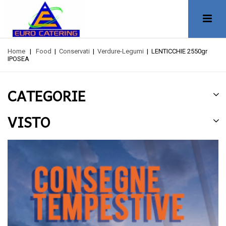
Home
|
Food
|
Conservati
|
Verdure-Legumi
|
LENTICCHIE 2550gr
IPOSEA
CATEGORIE
VISTO