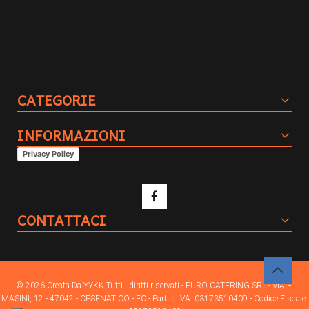
CATEGORIE
INFORMAZIONI
Privacy Policy
CONTATTACI
© 2026 Creata Da
YYKK
Tutti i diritti riservati - EURO CATERING SRL - VIA F.
MASINI, 12 - 47042 - CESENATICO - FC - Partita IVA: 03173510409 - Codice Fiscale: