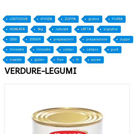
LENTICCHIE
IPOSEA
ZUPPA
glutine
PUREA
INSALATA
3kg
naturale
LATTA
s/glutine
2550
2550GR
preparazioni
preparazione
zuppe
minestre
minestra
celiaci
celiaco
purè
insalate
gluten
free
N
puree
VERDURE-LEGUMI