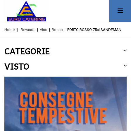
Home
|
Bevande
|
Vino
|
Rosso
|
PORTO ROSSO 75cl SANDEMAN
CATEGORIE
VISTO