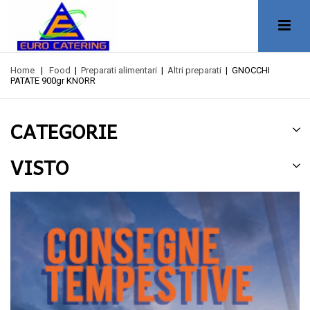
Home
|
Food
|
Preparati alimentari
|
Altri preparati
|
GNOCCHI
PATATE 900gr KNORR
CATEGORIE
VISTO