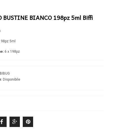
Biscotti-Cereali
Patate-Verdure-Frutta
Torte-Merende
Pastellati / Panati
Spalmabili
Pasta
 BUSTINE BIANCO 198pz 5ml Biffi
Solubili
Pizza-Pane-Piadina
Bevande
Dessert-Croissant
Zucchero-Dolcificanti
i
98pz 5ml
e:
6 x 198pz
BIBUG
e:
Disponibile