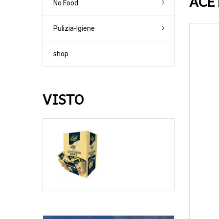
ACE
No Food
Lieviti
Vodka
Brodi
Farine '0' / '00'
Creme
Altre farine
Pulizia-Igiene
Dessert-Topp
Pane-Piadina
Altri preparati
shop
VISTO