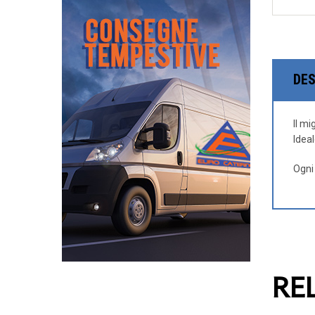
DES
Il mi
Idea
Ogni
RE