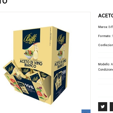
TO
Latte
Prosciutti
Formaggi
Salami-Salsicce
Mozzarella
Pancette-Speck
ACETO
ing
Yogurt
Altri salumi
Panna-Burro-Margarina
Specialità
Marca:
Biff
Formato:
1
Confezion
Modello:
A
Condizion