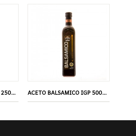
ACETO BALSAMICO IGP 250ml VERNA
ACETO BALSAMICO IGP 500ml DE NIGRIS