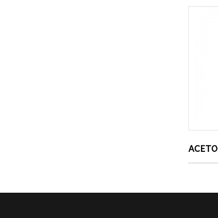
VERNA
ACETO ROSSO SANGIOVESE 500ml VERNA