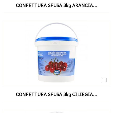
CONFETTURA SFUSA 3kg ARANCIA...
CONFETTURA SFUSA 3kg CILIEGIA...