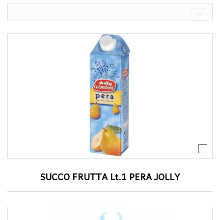
SUCCO FRUTTA Lt.1 PERA JOLLY