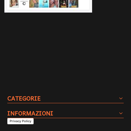
CATEGORIE
INFORMAZIONI
Privacy Policy