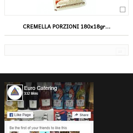
CREMELLA PORZIONI 180x18gr...