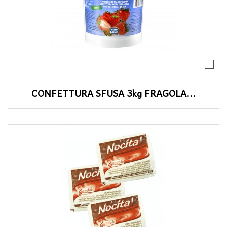
CONFETTURA SFUSA 3kg FRAGOLA...