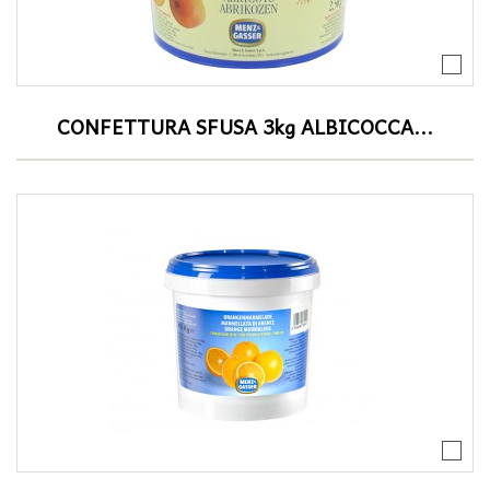
CONFETTURA SFUSA 3kg ALBICOCCA...