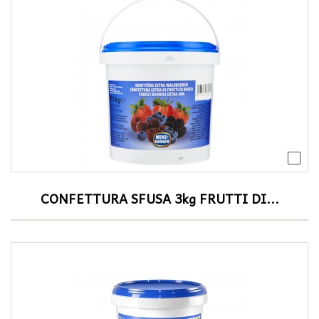
CONFETTURA SFUSA 3kg FRUTTI DI...