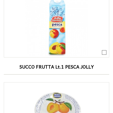
SUCCO FRUTTA Lt.1 PESCA JOLLY