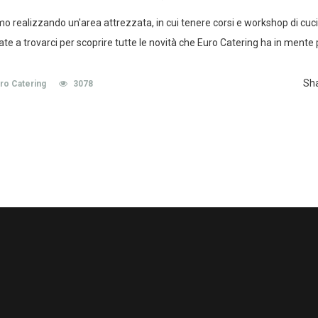
mo realizzando un'area attrezzata, in cui tenere corsi e workshop di cuc
te a trovarci per scoprire tutte le novità che Euro Catering ha in mente p
Sh
ro Catering
3078