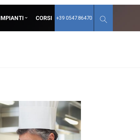
IMPIANTI
CORSI
+39 0547.86470
e conservato
e confezionato
 surgelato