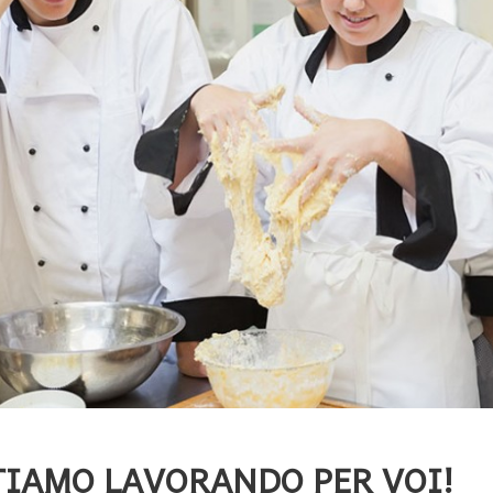
Latte
Prosciutti
Formaggi
Salami-Salsicce
Mozzarella
Pancette-Speck
ing
Yogurt
Altri salumi
Panna-Burro-Margarina
Specialità
TIAMO LAVORANDO PER VOI!