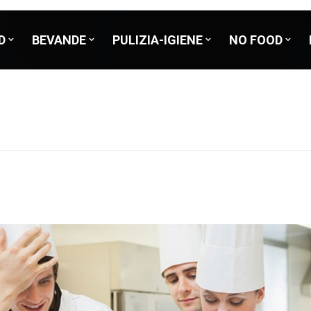
D
BEVANDE
PULIZIA-IGIENE
NO FOOD
o
Cucina
Bibite in bottiglia
Bagno-Cucina
Uova sfuse
Igiene personale
Carne fresca
Dosatori
Pesc
Legumi
Bibite in lattina
Pavimenti-Superfici
Prodotti a base di uova
Accessori
Carne surgelata
Distributori
Pesc
iroppata
Sciroppi
Accessori per la pulizia
Pesce
cca
Polpe di frutta