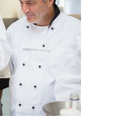
Biscotti-Cereali
Patate-Verdure-Frutta
Torte-Merende
Pastellati / Panati
Spalmabili
Pasta
Solubili
Pizza-Pane-Piadina
Bevande
Dessert-Croissant
Zucchero-Dolcificanti