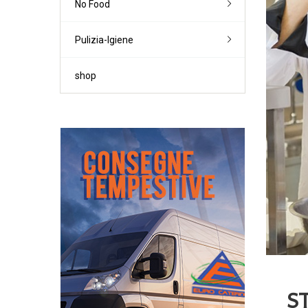
No Food
Lieviti
Vodka
Brodi
Farine '0' / '00'
Creme
Altre farine
Pulizia-Igiene
Dessert-Topp
Pane-Piadina
Altri preparati
shop
S