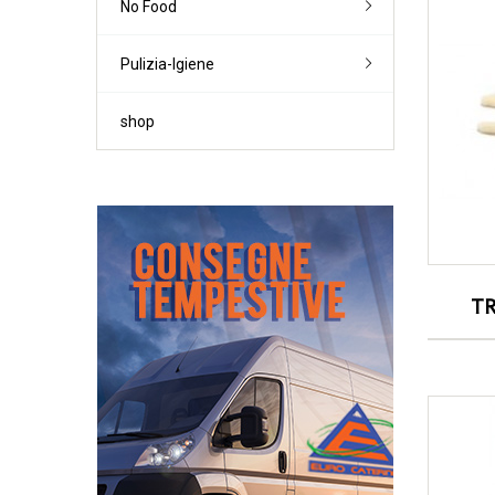
No Food
Lieviti
Vodka
Brodi
Farine '0' / '00'
Creme
Altre farine
Pulizia-Igiene
Dessert-Topp
Pane-Piadina
Altri preparati
shop
TR