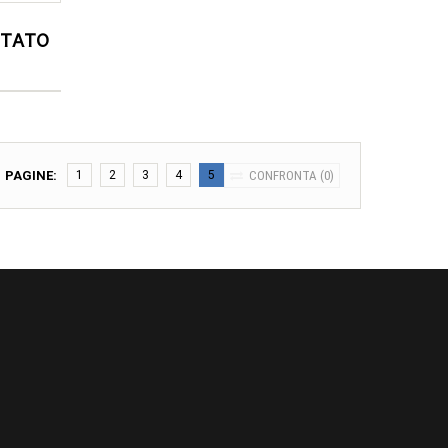
TTATO
PAGINE:
1
2
3
4
5
CONFRONTA (
0
)