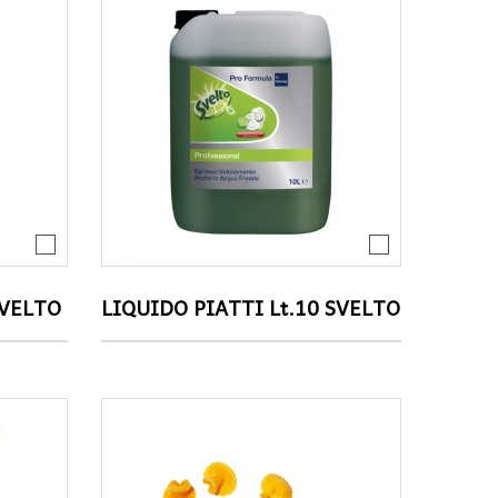
Biscotti-Cereali
Patate-Verdure-Frutta
Torte-Merende
Pastellati / Panati
Spalmabili
Pasta
Solubili
Pizza-Pane-Piadina
Bevande
Dessert-Croissant
Zucchero-Dolcificanti
SVELTO
LIQUIDO PIATTI Lt.10 SVELTO