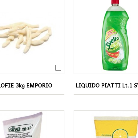
Latte
Prosciutti
Formaggi
Salami-Salsicce
Mozzarella
Pancette-Speck
ing
Yogurt
Altri salumi
Panna-Burro-Margarina
Specialità
OFIE 3kg EMPORIO
LIQUIDO PIATTI Lt.1 