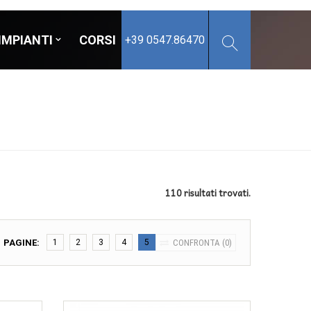
IMPIANTI
CORSI
+39 0547.86470
110 risultati trovati.
e conservato
PAGINE:
1
2
3
4
5
CONFRONTA (
0
)
e confezionato
 surgelato