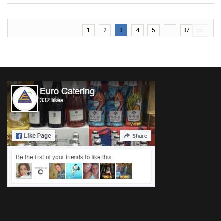
1
2
3
4
5
...
37